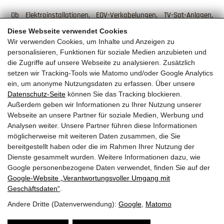
Ob Elektroinstallationen, EDV-Verkabelungen, TV-Sat-Anlagen,
Elektrohandel, Leasing Personal, Projektierung, Blitzschutz oder
Diese Webseite verwendet Cookies
Brandschutz - wir sind Ihr Ansprechpartner in allen
Wir verwenden Cookies, um Inhalte und Anzeigen zu
elektrotechnischen Belangen. Dabei legen wir stets großen Wert
personalisieren, Funktionen für soziale Medien anzubieten und
auf ein Höchstmaß an Qualität und Erfahrung. Seid rund 20
die Zugriffe auf unsere Webseite zu analysieren. Zusätzlich
Jahren profitieren unsere Privat- und Gewerbekunden von
setzen wir Tracking-Tools wie Matomo und/oder Google Analytics
unserer Kompetenz und unserem Know-How.
ein, um anonyme Nutzungsdaten zu erfassen. Über unsere
Datenschutz-Seite
können Sie das Tracking blockieren.
Außerdem geben wir Informationen zu Ihrer Nutzung unserer
Webseite an unsere Partner für soziale Medien, Werbung und
ZUR WEBSITE
Analysen weiter. Unsere Partner führen diese Informationen
möglicherweise mit weiteren Daten zusammen, die Sie
bereitgestellt haben oder die im Rahmen Ihrer Nutzung der
Dienste gesammelt wurden. Weitere Informationen dazu, wie
Google personenbezogene Daten verwendet, finden Sie auf der
Google‑Website „Verantwortungsvoller Umgang mit
Geschäftsdaten“
.
ELTO Appartements & ELTO Elektrotechnik Oberhollenzer GmbH
Andere Dritte (Datenverwendung):
Google
,
Matomo
Schloßstrasse 25 · 5710 Kaprun · Austria